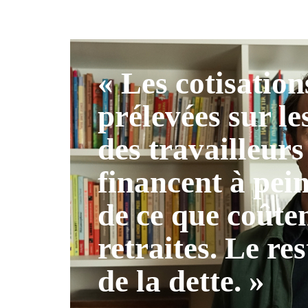
« Les cotisation
prélevées sur le
des travailleurs
financent à pei
de ce que coûten
retraites. Le res
de la dette. »