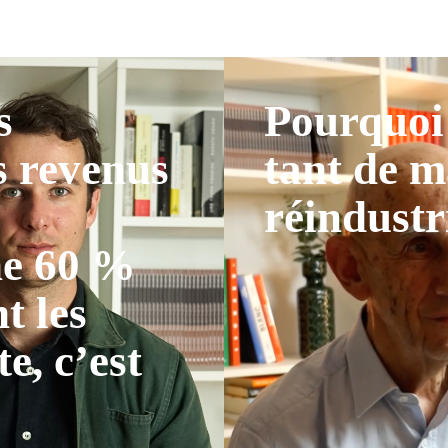
s
Pourquoi 
s revenus
tant de m
réindustr
ne 60 %
t les
te, c’est