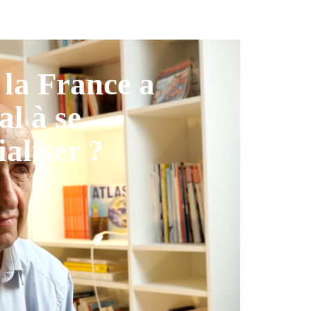
la France a
al à se
ialiser ?