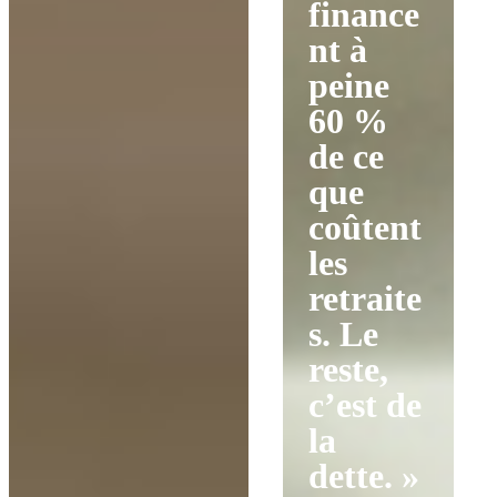
finance
nt à
peine
60 %
de ce
que
coûtent
les
retraite
s. Le
reste,
c’est de
la
dette. »