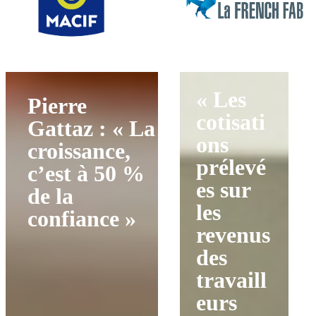
« Les
Pierre
cotisati
Gattaz : « La
ons
croissance,
prélevé
c’est à 50 %
es sur
de la
les
confiance »
revenus
des
travaill
eurs