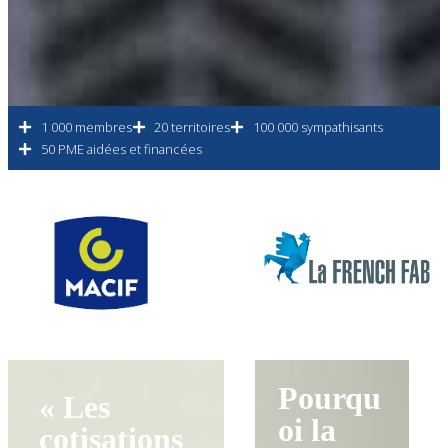
1 000 membres
20 territoires
100 000 sympathisants
50 PME aidées et financées
Pourqu
« Les
oi la
cotisations