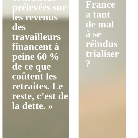
France
prélevées sur
a tant
les revenus
de mal
des
à se
travailleurs
réindus
financent à
trialiser
peine 60 %
?
de ce que
coûtent les
retraites. Le
reste, c’est de
la dette. »