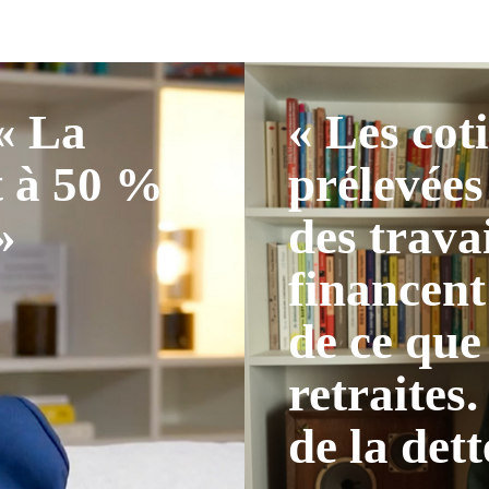
 « La
« Les cot
t à 50 %
prélevées
»
des trava
financent
de ce que
retraites.
de la dett