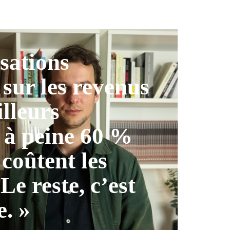
isations
 sur les revenus
illeurs
 à peine 60 %
 coûtent les
 Le reste, c’est
e. »