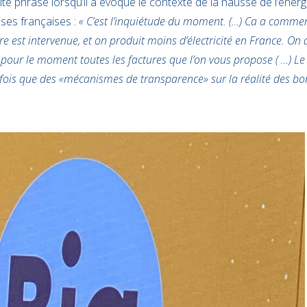
e phrase lorsqu’il a évoqué le contexte de la hausse de l’énergi
ses françaises :
« C’est l’inquiétude du moment. (…) Ca a commen
re est intervenue, et on produit moins d’électricité en France. On 
 pour le moment toutes les factures que l’on vous propose ( …) 
ois que des «mécanismes de transparence» sur la réalité des bo