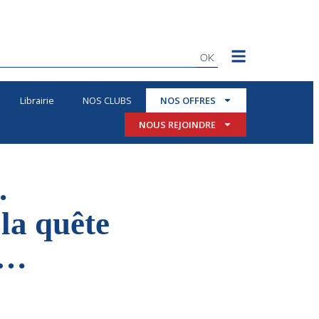
OK
Librairie
NOS CLUBS
NOS OFFRES
NOUS REJOINDRE
.
la quête
n…