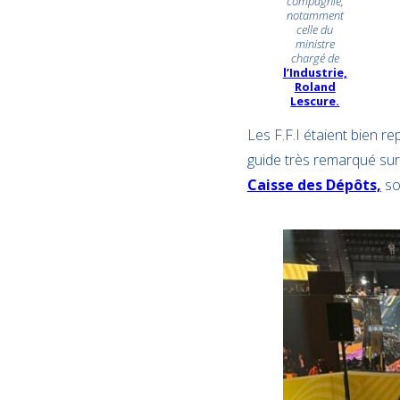
compagnie,
notamment
celle du
ministre
chargé de
l’Industrie,
Roland
Lescure.
Les F.F.I étaient bien r
guide très remarqué sur l
Caisse des Dépôts,
so