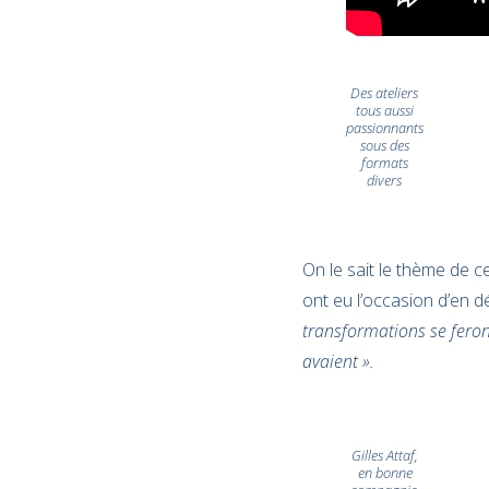
Des ateliers
tous aussi
passionnants
sous des
formats
divers
On le sait le thème de c
ont eu l’occasion d’en 
transformations se feront
avaient ».
Gilles Attaf,
en bonne