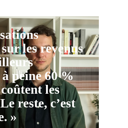
isations
 sur les revenus
illeurs
 à peine 60 %
 coûtent les
 Le reste, c’est
e. »