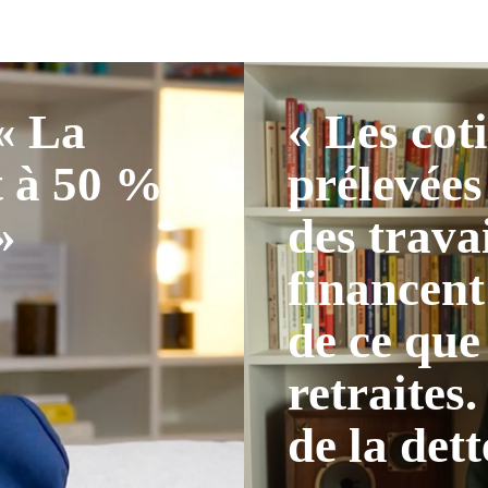
 « La
« Les cot
t à 50 %
prélevées
»
des trava
financent
de ce que
retraites.
de la dett