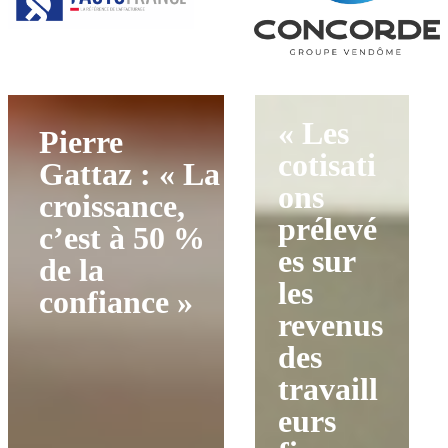
« Les
Pierre
cotisati
Gattaz : « La
ons
croissance,
prélevé
c’est à 50 %
es sur
de la
les
confiance »
revenus
des
travaill
eurs