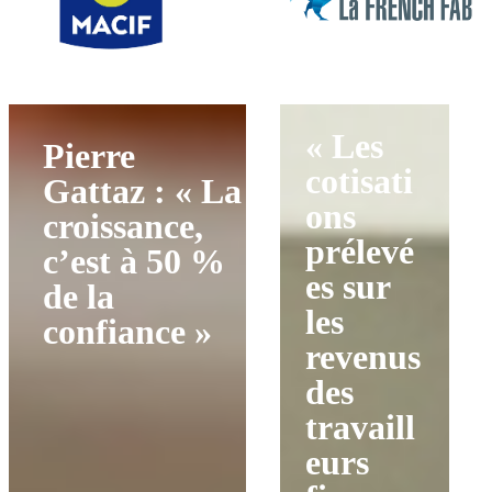
« Les
Pierre
cotisati
Gattaz : « La
ons
croissance,
prélevé
c’est à 50 %
es sur
de la
les
confiance »
revenus
des
travaill
eurs