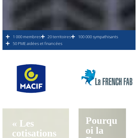
1 000 membres
20 territoires
100 000 sympathisants
50 PME aidées et financées
Pourqu
« Les
oi la
cotisations