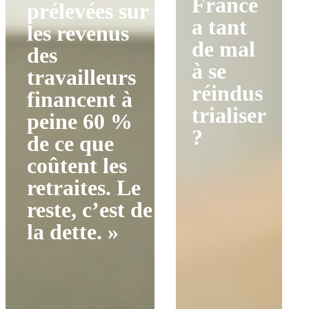
France
prélevées sur
a tant
les revenus
de mal
des
à se
travailleurs
réindus
financent à
trialiser
peine 60 %
?
de ce que
coûtent les
retraites. Le
reste, c’est de
la dette. »