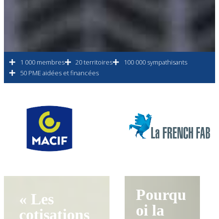
1 000 membres
20 territoires
100 000 sympathisants
50 PME aidées et financées
Pourqu
« Les
oi la
cotisations