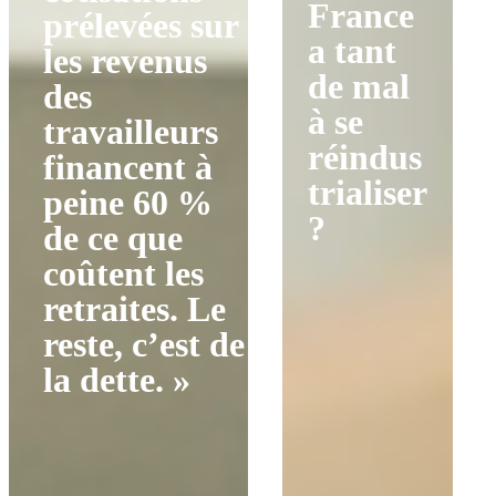
France
prélevées sur
a tant
les revenus
de mal
des
à se
travailleurs
réindus
financent à
trialiser
peine 60 %
?
de ce que
coûtent les
retraites. Le
reste, c’est de
la dette. »