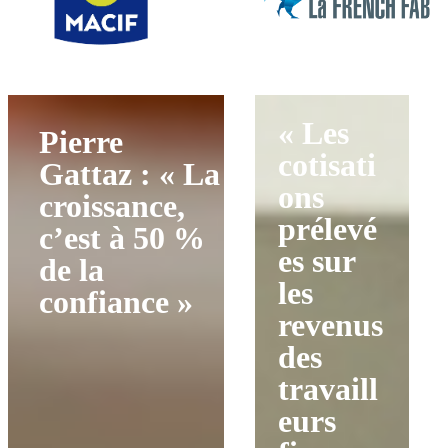
« Les
Pierre
cotisati
Gattaz : « La
ons
croissance,
prélevé
c’est à 50 %
es sur
de la
les
confiance »
revenus
des
travaill
eurs