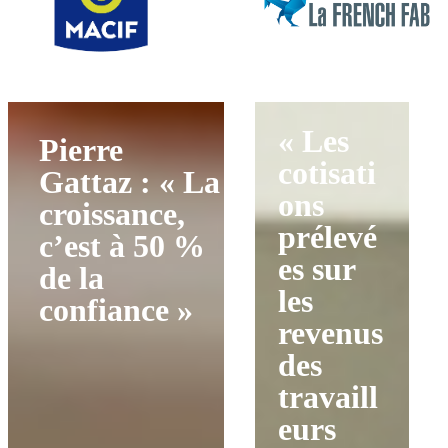
« Les
Pierre
cotisati
Gattaz : « La
ons
croissance,
prélevé
c’est à 50 %
es sur
de la
les
confiance »
revenus
des
travaill
eurs