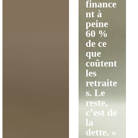
finance
nt à
peine
60 %
de ce
que
coûtent
les
retraite
s. Le
reste,
c’est de
la
dette. »