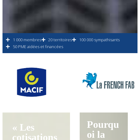
1 000 membres
20 territoires
100 000 sympathisants
50 PME aidées et financées
Pourqu
« Les
oi la
cotisations