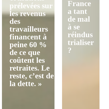
France
prélevées sur
a tant
les revenus
de mal
des
à se
travailleurs
réindus
financent à
trialiser
peine 60 %
?
de ce que
coûtent les
retraites. Le
reste, c’est de
la dette. »