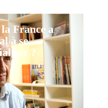
la France a
al à se
ialiser ?