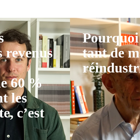
s
Pourquoi 
s revenus
tant de m
réindustr
ne 60 %
t les
te, c’est