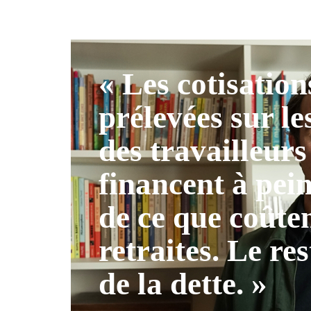
« Les cotisation
prélevées sur le
des travailleurs
financent à pei
de ce que coûten
retraites. Le res
de la dette. »