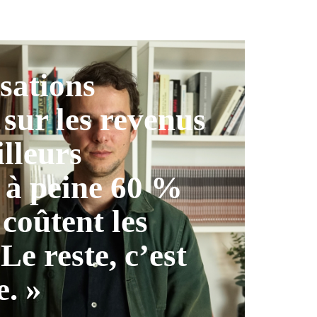
isations
 sur les revenus
illeurs
 à peine 60 %
 coûtent les
 Le reste, c’est
e. »