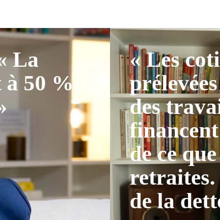
 « La
« Les cot
t à 50 %
prélevées
»
des trava
financent
de ce que
retraites.
de la dett