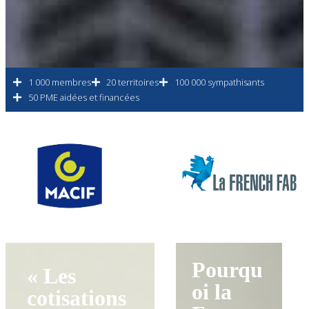
1 000 membres
20 territoires
100 000 sympathisants
50 PME aidées et financées
Pourqu
« Les
oi la
cotisations