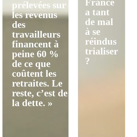
France
prélevées sur
a tant
les revenus
de mal
des
à se
travailleurs
réindus
financent à
trialiser
peine 60 %
?
de ce que
coûtent les
retraites. Le
reste, c’est de
la dette. »