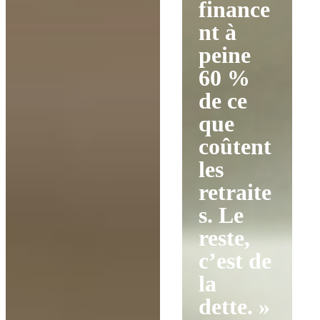
finance
nt à
peine
60 %
de ce
que
coûtent
les
retraite
s. Le
reste,
c’est de
la
dette. »