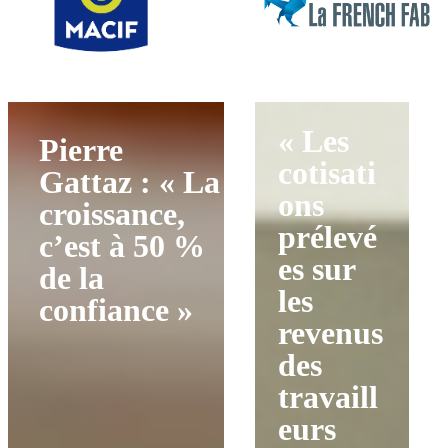
« Les
Pierre
cotisati
Gattaz : « La
ons
croissance,
prélevé
c’est à 50 %
es sur
de la
les
confiance »
revenus
des
travaill
eurs