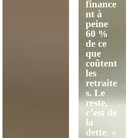
finance
nt à
peine
60 %
de ce
que
coûtent
les
retraite
s. Le
reste,
c’est de
la
dette. »