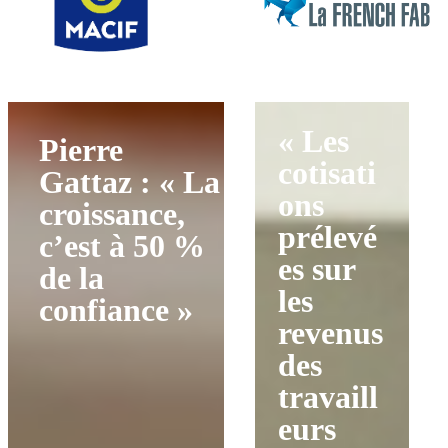
« Les
Pierre
cotisati
Gattaz : « La
ons
croissance,
prélevé
c’est à 50 %
es sur
de la
les
confiance »
revenus
des
travaill
eurs