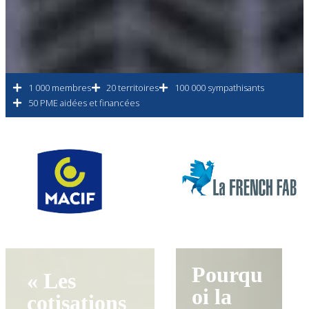
1 000 membres
20 territoires
100 000 sympathisants
50 PME aidées et financées
Pourqu
« Les
oi la
cotisations