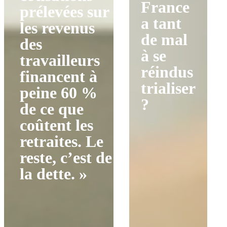
France
prélevées sur
a tant
les revenus
de mal
des
à se
travailleurs
réindus
financent à
trialiser
peine 60 %
?
de ce que
coûtent les
retraites. Le
reste, c’est de
la dette. »