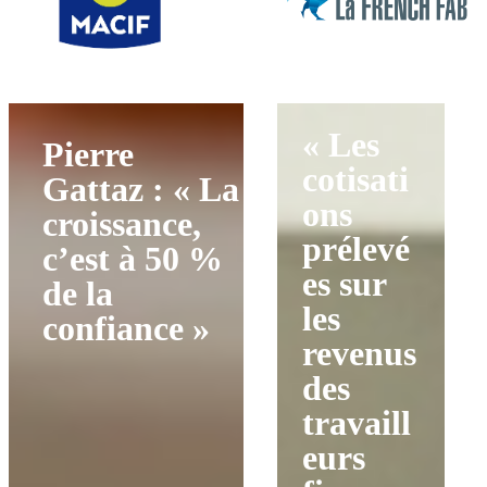
« Les
Pierre
cotisati
Gattaz : « La
ons
croissance,
prélevé
c’est à 50 %
es sur
de la
les
confiance »
revenus
des
travaill
eurs