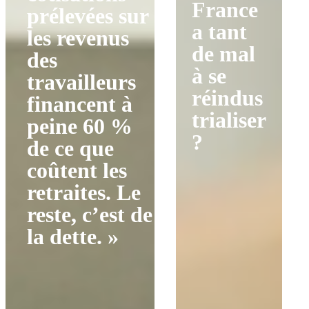
France
prélevées sur
a tant
les revenus
de mal
des
à se
travailleurs
réindus
financent à
trialiser
peine 60 %
?
de ce que
coûtent les
retraites. Le
reste, c’est de
la dette. »