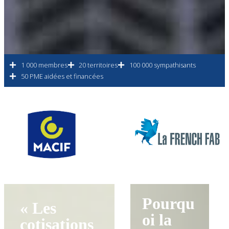
1 000 membres
20 territoires
100 000 sympathisants
50 PME aidées et financées
Pourqu
« Les
oi la
cotisations