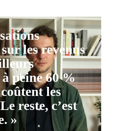
isations
 sur les revenus
illeurs
 à peine 60 %
 coûtent les
 Le reste, c’est
e. »