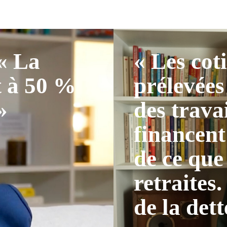
 « La
« Les cot
t à 50 %
prélevées
»
des trava
financent
de ce que
retraites.
de la dett