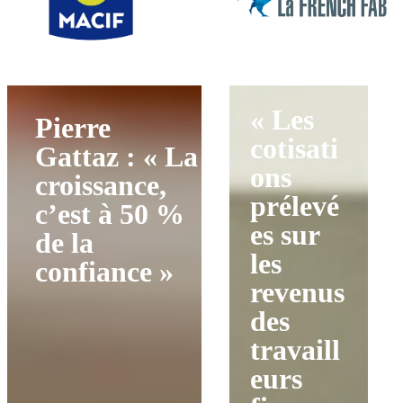
« Les
Pierre
cotisati
Gattaz : « La
ons
croissance,
prélevé
c’est à 50 %
es sur
de la
les
confiance »
revenus
des
travaill
eurs