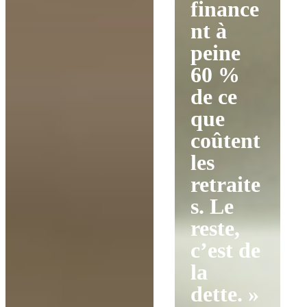
finance
nt à
peine
60 %
de ce
que
coûtent
les
retraite
s. Le
reste,
c’est de
la
dette. »