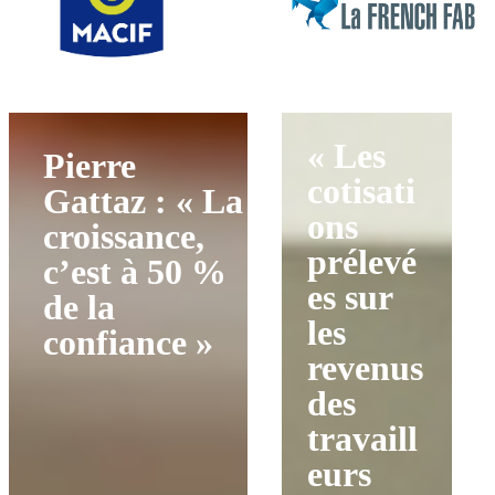
« Les
Pierre
cotisati
Gattaz : « La
ons
croissance,
prélevé
c’est à 50 %
es sur
de la
les
confiance »
revenus
des
travaill
eurs