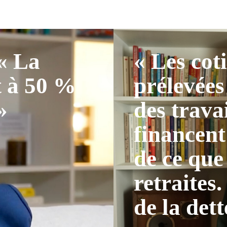
 « La
« Les cot
t à 50 %
prélevées
»
des trava
financent
de ce que
retraites.
de la dett