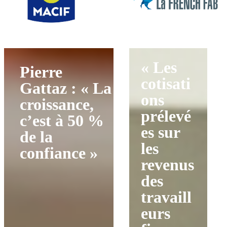
« Les
Pierre
cotisati
Gattaz : « La
ons
croissance,
prélevé
c’est à 50 %
es sur
de la
les
confiance »
revenus
des
travaill
eurs