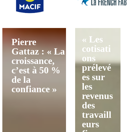
« Les
Pierre
cotisati
Gattaz : « La
ons
croissance,
prélevé
c’est à 50 %
es sur
de la
les
confiance »
revenus
des
travaill
eurs