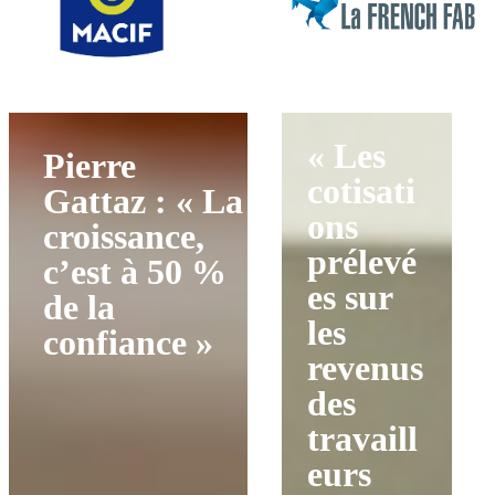
« Les
Pierre
cotisati
Gattaz : « La
ons
croissance,
prélevé
c’est à 50 %
es sur
de la
les
confiance »
revenus
des
travaill
eurs