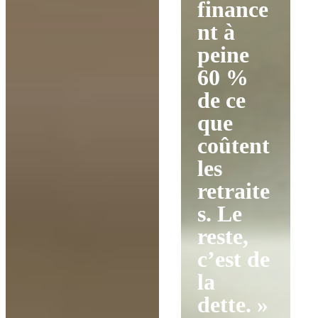
finance
nt à
peine
60 %
de ce
que
coûtent
les
retraite
s. Le
reste,
c’est de
la
dette. »