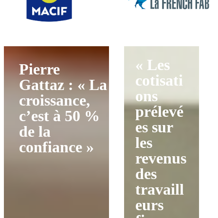
« Les
Pierre
cotisati
Gattaz : « La
ons
croissance,
prélevé
c’est à 50 %
es sur
de la
les
confiance »
revenus
des
travaill
eurs