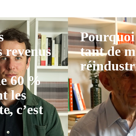
s
Pourquoi 
s revenus
tant de m
réindustr
ne 60 %
t les
te, c’est