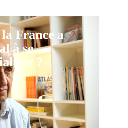
la France a
al à se
ialiser ?