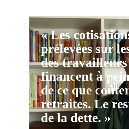
« Les cotisation
prélevées sur le
des travailleurs
financent à pei
de ce que coûten
retraites. Le res
de la dette. »