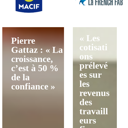
« Les
Pierre
cotisati
Gattaz : « La
ons
croissance,
prélevé
c’est à 50 %
es sur
de la
les
confiance »
revenus
des
travaill
eurs