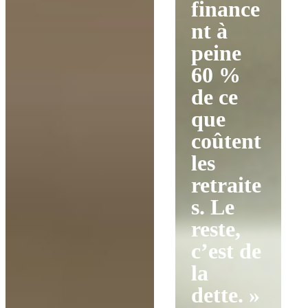
finance
nt à
peine
60 %
de ce
que
coûtent
les
retraite
s. Le
reste,
c’est de
la
dette. »