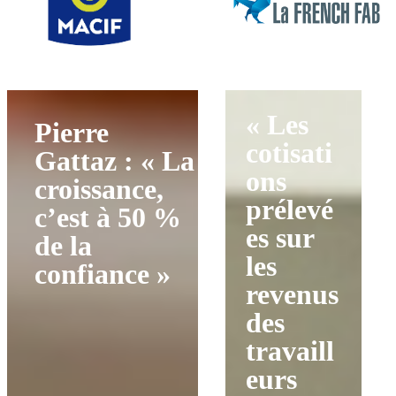
« Les
Pierre
cotisati
Gattaz : « La
ons
croissance,
prélevé
c’est à 50 %
es sur
de la
les
confiance »
revenus
des
travaill
eurs