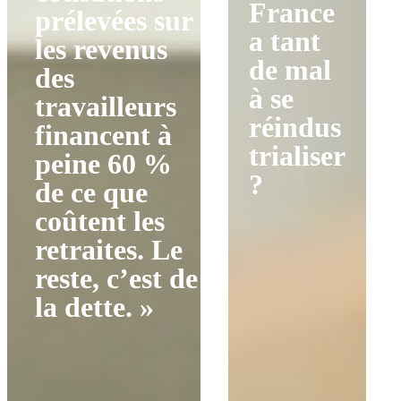
France
prélevées sur
a tant
les revenus
de mal
des
à se
travailleurs
réindus
financent à
trialiser
peine 60 %
?
de ce que
coûtent les
retraites. Le
reste, c’est de
la dette. »