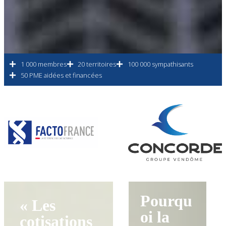
1 000 membres
20 territoires
100 000 sympathisants
50 PME aidées et financées
Pourqu
« Les
oi la
cotisations