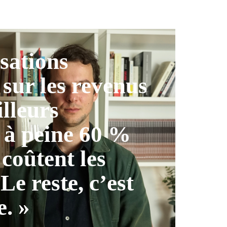
isations
 sur les revenus
illeurs
 à peine 60 %
 coûtent les
 Le reste, c’est
e. »