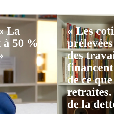
 « La
« Les cot
t à 50 %
prélevées
»
des trava
financent
de ce que
retraites.
de la dett