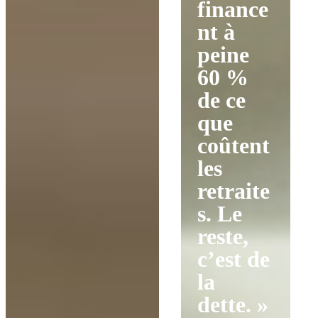
finance
nt à
peine
60 %
de ce
que
coûtent
les
retraite
s. Le
reste,
c’est de
la
dette. »