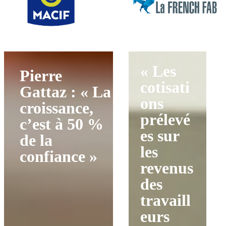
« Les
Pierre
cotisati
Gattaz : « La
ons
croissance,
prélevé
c’est à 50 %
es sur
de la
les
confiance »
revenus
des
travaill
eurs