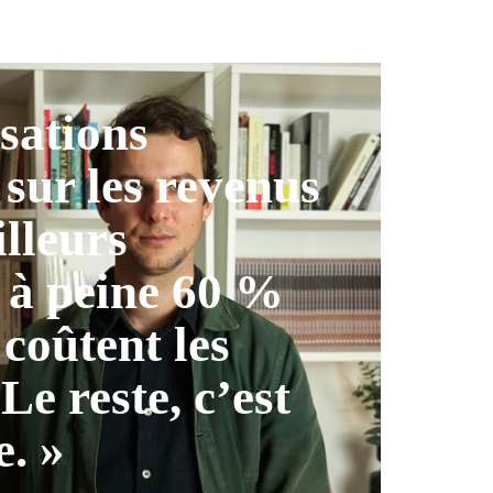
isations
 sur les revenus
illeurs
 à peine 60 %
 coûtent les
 Le reste, c’est
e. »