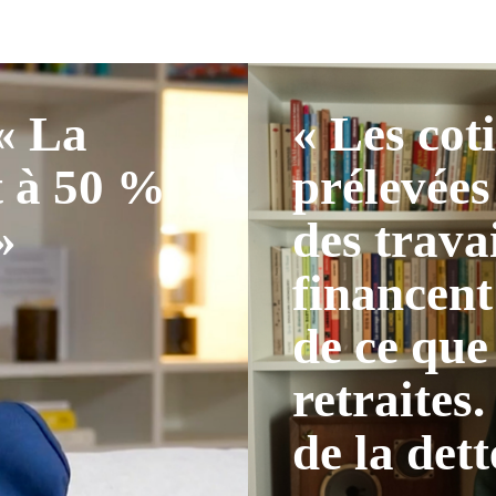
 « La
« Les cot
t à 50 %
prélevées
»
des trava
financent
de ce que
retraites.
de la dett