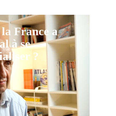
la France a
al à se
ialiser ?