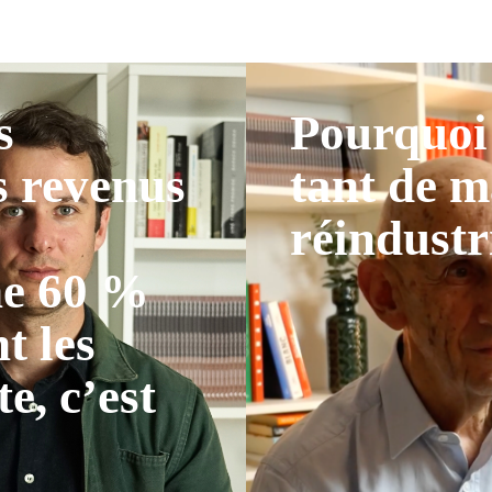
s
Pourquoi 
s revenus
tant de m
réindustr
ne 60 %
t les
te, c’est