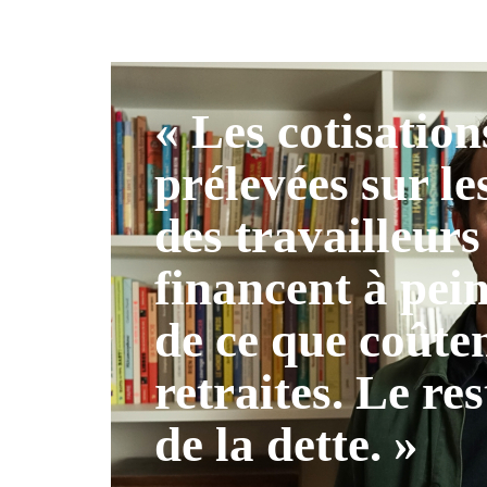
« Les cotisation
prélevées sur le
des travailleurs
financent à pei
de ce que coûten
retraites. Le res
de la dette. »