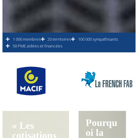
1 000 membres
20 territoires
100 000 sympathisants
50 PME aidées et financées
Pourqu
« Les
oi la
cotisations