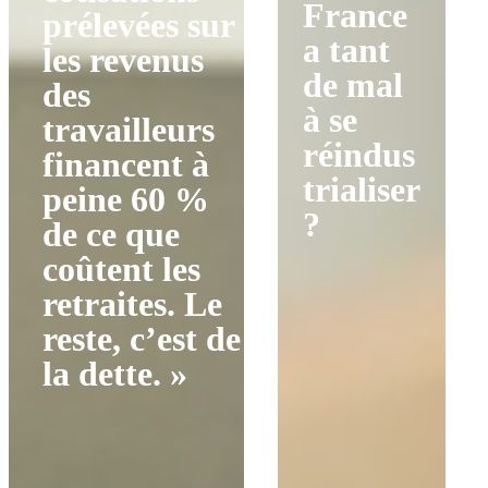
France
prélevées sur
a tant
les revenus
de mal
des
à se
travailleurs
réindus
financent à
trialiser
peine 60 %
?
de ce que
coûtent les
retraites. Le
reste, c’est de
la dette. »