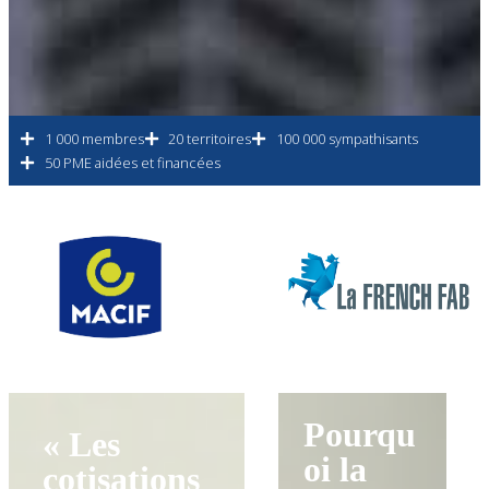
1 000 membres
20 territoires
100 000 sympathisants
50 PME aidées et financées
Pourqu
« Les
oi la
cotisations