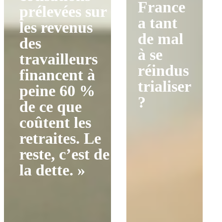
France
prélevées sur
a tant
les revenus
de mal
des
à se
travailleurs
réindus
financent à
trialiser
peine 60 %
?
de ce que
coûtent les
retraites. Le
reste, c’est de
la dette. »