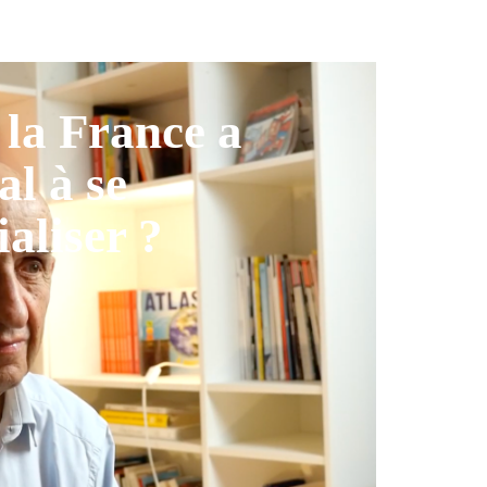
la France a
al à se
ialiser ?