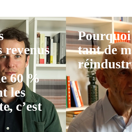
s
Pourquoi 
s revenus
tant de m
réindustr
ne 60 %
t les
te, c’est