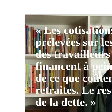
« Les cotisation
prélevées sur le
des travailleurs
financent à pei
de ce que coûten
retraites. Le res
de la dette. »