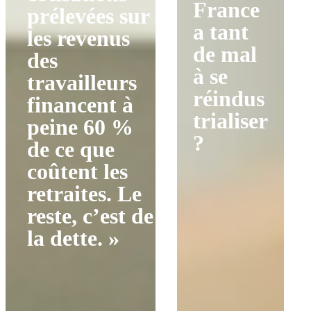
France
prélevées sur
a tant
les revenus
de mal
des
à se
travailleurs
réindus
financent à
trialiser
peine 60 %
?
de ce que
coûtent les
retraites. Le
reste, c’est de
la dette. »