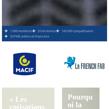
1 000 membres
20 territoires
100 000 sympathisants
50 PME aidées et financées
Pourqu
« Les
oi la
cotisations