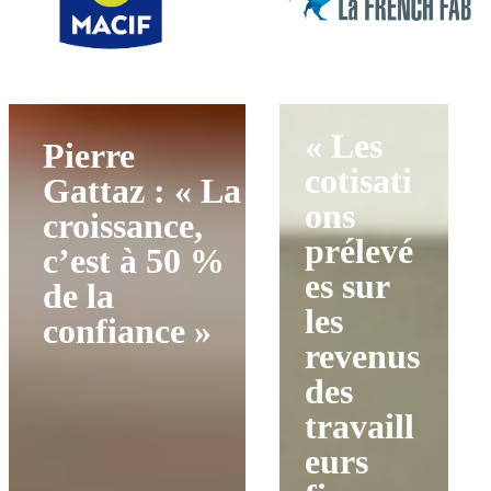
« Les
Pierre
cotisati
Gattaz : « La
ons
croissance,
prélevé
c’est à 50 %
es sur
de la
les
confiance »
revenus
des
travaill
eurs