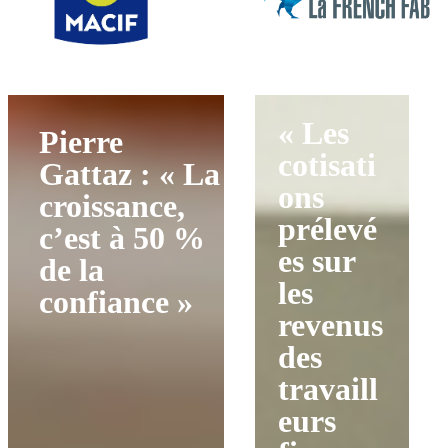
« Les
Pierre
cotisati
Gattaz : « La
ons
croissance,
prélevé
c’est à 50 %
es sur
de la
les
confiance »
revenus
des
travaill
eurs