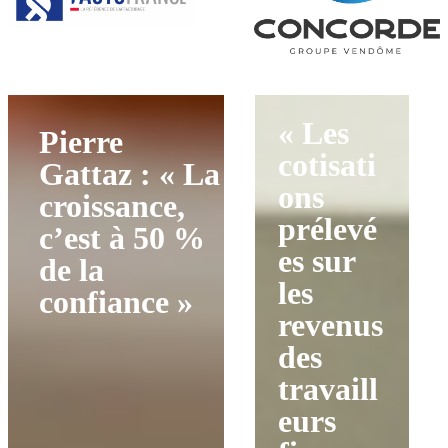
« Les
Pierre
cotisati
Gattaz : « La
ons
croissance,
prélevé
c’est à 50 %
es sur
de la
les
confiance »
revenus
des
travaill
eurs