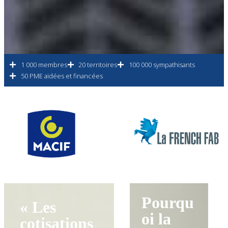
1 000 membres
20 territoires
100 000 sympathisants
50 PME aidées et financées
Pourqu
« Les
oi la
cotisations