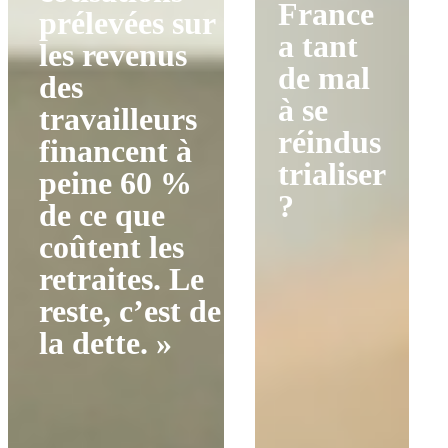
France
prélevées sur
a tant
les revenus
de mal
des
à se
travailleurs
réindus
financent à
trialiser
peine 60 %
?
de ce que
coûtent les
retraites. Le
reste, c’est de
la dette. »