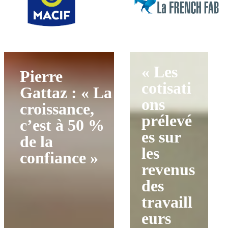
« Les
Pierre
cotisati
Gattaz : « La
ons
croissance,
prélevé
c’est à 50 %
es sur
de la
les
confiance »
revenus
des
travaill
eurs