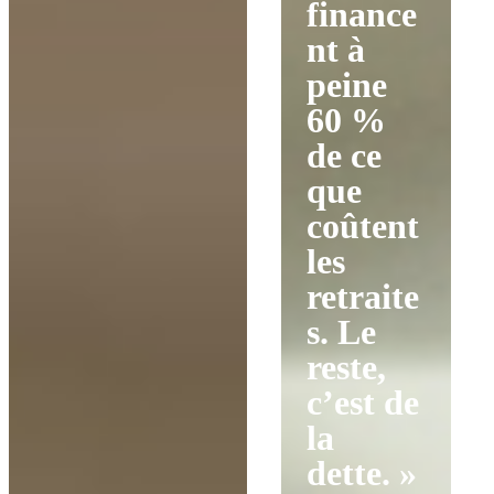
finance
nt à
peine
60 %
de ce
que
coûtent
les
retraite
s. Le
reste,
c’est de
la
dette. »