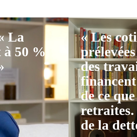
 « La
« Les cot
t à 50 %
prélevées
»
des trava
financent
de ce que
retraites.
de la dett