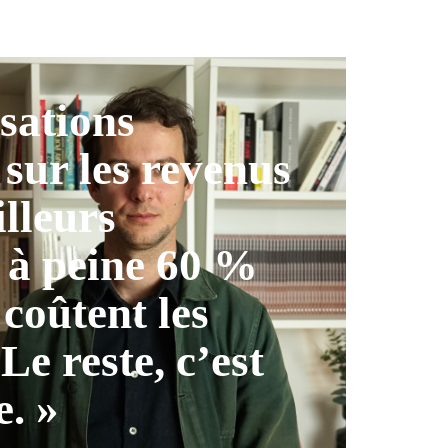
isations
 sur les revenus
illeurs
 à peine 60 %
 coûtent les
 Le reste, c’est
e. »