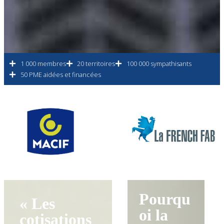
1 000 membres
20 territoires
100 000 sympathisants
50 PME aidées et financées
Pourqu
« Les
oi la
cotisations