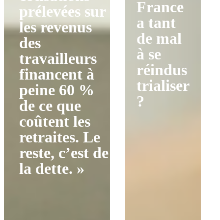
France
prélevées sur
a tant
les revenus
de mal
des
à se
travailleurs
réindus
financent à
trialiser
peine 60 %
?
de ce que
coûtent les
retraites. Le
reste, c’est de
la dette. »