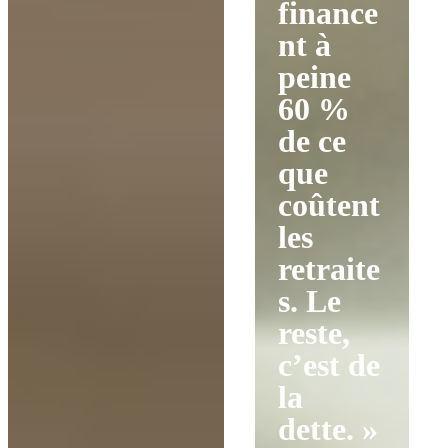
finance
nt à
peine
60 %
de ce
que
coûtent
les
retraite
s. Le
reste,
c’est de
la
dette. »