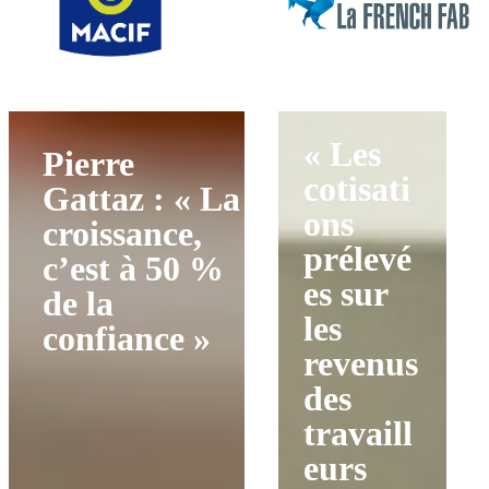
« Les
Pierre
cotisati
Gattaz : « La
ons
croissance,
prélevé
c’est à 50 %
es sur
de la
les
confiance »
revenus
des
travaill
eurs