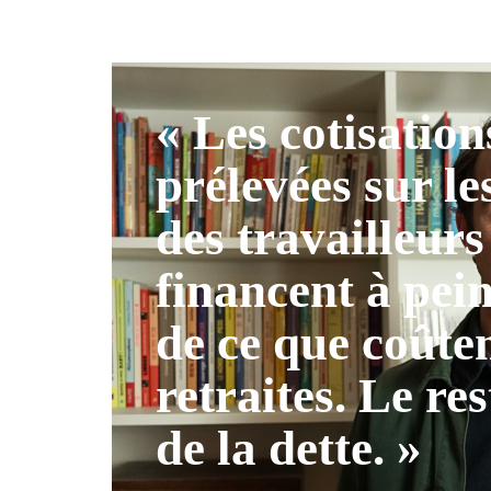
« Les cotisation
prélevées sur le
des travailleurs
financent à pei
de ce que coûten
retraites. Le res
de la dette. »