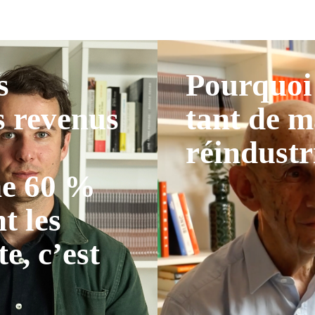
s
Pourquoi 
s revenus
tant de m
réindustr
ne 60 %
t les
te, c’est