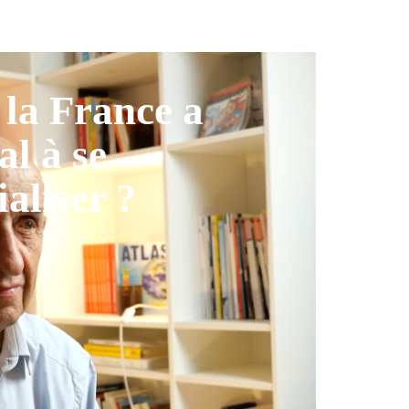
la France a
al à se
ialiser ?